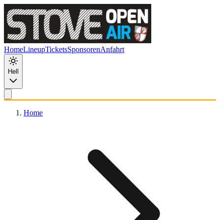
Zum Hauptinhalt springen
Home
Lineup
Tickets
Sponsoren
Anfahrt
Hell
Home